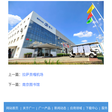
上一篇：
拉萨贡嘎机场
下一篇：
南京图书馆
网站首页
|
关于广一
|
广一产品
|
新闻动态
|
应用领域
|
下载中心
|
服务