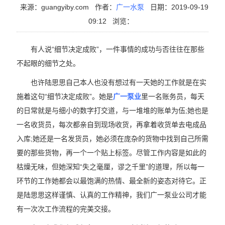
来源：guangyiby.com
作者：
广一水泵
日期：2019-09-19
09:12
浏览：
有人说“细节决定成败”，一件事情的成功与否往往在那些
不起眼的细节之处。
也许陆思思自己本人也没有想过有一天她的工作就是在实
施着这句“细节决定成败”。她是
广一泵业
里一名账务员，每天
的日常就是与细小的数字打交道，与一堆堆的账单为伍;她也是
一名收货员，每次都亲自到现场收货，再拿着收货单去电成品
入库;她还是一名发货员，她必须在庞杂的货物中找到自己所需
要的那些货物，再一个一个贴上标签。尽管工作内容是如此的
枯燥无味，但她深知“失之毫厘，谬之千里”的道理，所以每一
环节的工作她都会以最饱满的热情、最全新的姿态对待它。正
是陆思思这样谨慎、认真的工作精神，我们广一泵业公司才能
有一次次工作流程的完美交接。