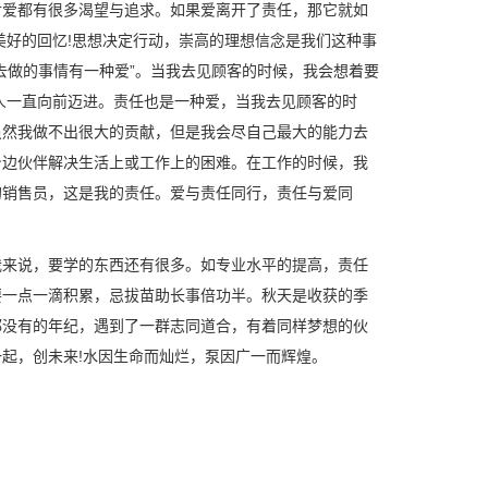
对爱都有很多渴望与追求。如果爱离开了责任，那它就如
美好的回忆!思想决定行动，崇高的理想信念是我们这种事
去做的事情有一种爱”。当我去见顾客的时候，我会想着要
人一直向前迈进。责任也是一种爱，当我去见顾客的时
虽然我做不出很大的贡献，但是我会尽自己最大的能力去
身边伙伴解决生活上或工作上的困难。在工作的时候，我
的销售员，这是我的责任。爱与责任同行，责任与爱同
来说，要学的东西还有很多。如专业水平的提高，责任
要一点一滴积累，忌拔苗助长事倍功半。秋天是收获的季
都没有的年纪，遇到了一群志同道合，有着同样梦想的伙
起，创未来!水因生命而灿烂，泵因广一而辉煌。