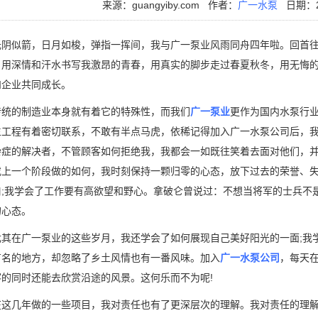
来源：guangyiby.com
作者：
广一水泵
日期：20
似箭，日月如梭，弹指一挥间，我与广一泵业风雨同舟四年啦。回首往
，用深情和汗水书写我激昂的青春，用真实的脚步走过春夏秋冬，用无悔
和企业共同成长。
的制造业本身就有着它的特殊性，而我们
广一泵业
更作为国内水泵行
生工程有着密切联系，不敢有半点马虎，依稀记得加入广一水泵公司后，
杂症的解决者，不管顾客如何拒绝我，我都会一如既往笑着去面对他们，并
或上一个阶段做的如何，我时刻保持一颗归零的心态，放下过去的荣誉、失
口;我学会了工作要有高欲望和野心。拿破仑曾说过：不想当将军的士兵不
的心态。
在广一泵业的这些岁月，我还学会了如何展现自己美好阳光的一面;我学
有名的地方，却忽略了乡土风情也有一番风味。加入
广一水泵公司
，每天
客的同时还能去欣赏沿途的风景。这何乐而不为呢!
几年做的一些项目，我对责任也有了更深层次的理解。我对责任的理解