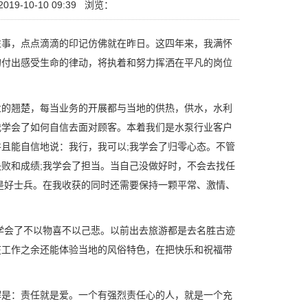
19-10-10 09:39
浏览：
事，点点滴滴的印记仿佛就在昨日。这四年来，我满怀
的付出感受生命的律动，将执着和努力挥洒在平凡的岗位
业的翘楚，每当业务的开展都与当地的供热，供水，水利
我学会了如何自信去面对顾客。本着我们是水泵行业客户
且能自信地说：我行，我可以;我学会了归零心态。不管
败和成绩;我学会了担当。当自己没做好时，不会去找任
是好士兵。在我收获的同时还需要保持一颗平常、激情、
会了不以物喜不以己悲。以前出去旅游都是去名胜古迹
在工作之余还能体验当地的风俗特色，在把快乐和祝福带
是：责任就是爱。一个有强烈责任心的人，就是一个充