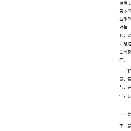
满爱
美丽
业刚
对每
候，
让身
会时
在。
积小
感、
节，
伴，
上一
下一