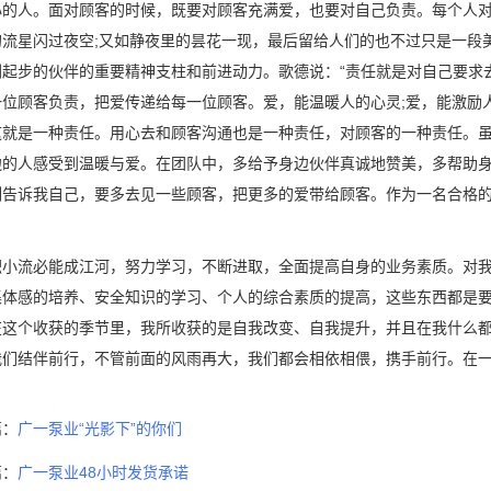
心的人。面对顾客的时候，既要对顾客充满爱，也要对自己负责。每个人
的流星闪过夜空;又如静夜里的昙花一现，最后留给人们的也不过只是一段
刚起步的伙伴的重要精神支柱和前进动力。歌德说：“责任就是对自己要求
一位顾客负责，把爱传递给每一位顾客。爱，能温暖人的心灵;爱，能激励
这就是一种责任。用心去和顾客沟通也是一种责任，对顾客的一种责任。
边的人感受到温暖与爱。在团队中，多给予身边伙伴真诚地赞美，多帮助
刻告诉我自己，要多去见一些顾客，把更多的爱带给顾客。作为一名合格
流必能成江河，努力学习，不断进取，全面提高自身的业务素质。对我
集体感的培养、安全知识的学习、个人的综合素质的提高，这些东西都是
在这个收获的季节里，我所收获的是自我改变、自我提升，并且在我什么
我们结伴前行，不管前面的风雨再大，我们都会相依相偎，携手前行。在一
篇：
广一泵业“光影下”的你们
篇：
广一泵业48小时发货承诺