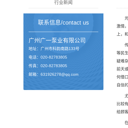
行业新闻
光阴
联系信息/contact us
激情
上，
广州
广一泵业
有限公司
传统
地址：广州市科韵南路133号
等民
电话：020-82783805
疑难
传真：020-82783805
前天
邮箱：631926278@qq.com
何借
自信
尤其
比较
给顾
在这