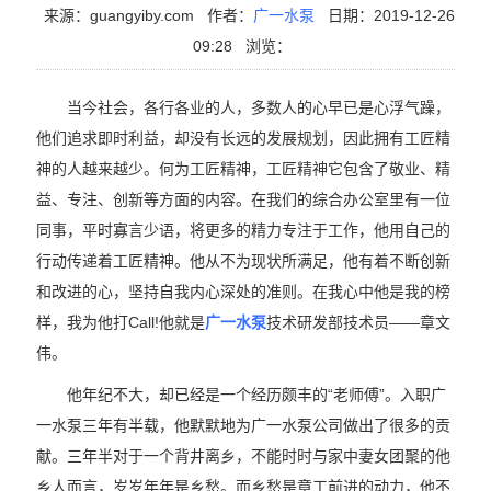
来源：guangyiby.com
作者：
广一水泵
日期：2019-12-26
09:28
浏览：
当今社会，各行各业的人，多数人的心早已是心浮气躁，
他们追求即时利益，却没有长远的发展规划，因此拥有工匠精
神的人越来越少。何为工匠精神，工匠精神它包含了敬业、精
益、专注、创新等方面的内容。在我们的综合办公室里有一位
同事，平时寡言少语，将更多的精力专注于工作，他用自己的
行动传递着工匠精神。他从不为现状所满足，他有着不断创新
和改进的心，坚持自我内心深处的准则。在我心中他是我的榜
样，我为他打Call!他就是
广一水泵
技术研发部技术员——章文
伟。
他年纪不大，却已经是一个经历颇丰的“老师傅”。入职广
一水泵三年有半载，他默默地为广一水泵公司做出了很多的贡
献。三年半对于一个背井离乡，不能时时与家中妻女团聚的他
乡人而言，岁岁年年是乡愁。而乡愁是章工前进的动力，他不