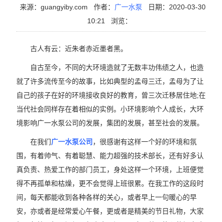
来源：guangyiby.com
作者：
广一水泵
日期：2020-03-30
10:21
浏览：
古人有云：近朱者赤近墨者黑。
自古至今，不同的大环境造就了无数丰功伟绩之人，也造
就了许多流传至今的故事，比如典型的孟母三迁，孟母为了让
自己的孩子在好的环境接收良好的教育，曾三次迁移居住地;在
当代社会同样存在着相似的实例。小环境影响个人成长，大环
境影响广一水泵公司的发展，集团的发展，甚至社会的发展。
在我们
广一水泵公司
，很感谢有这样一个好的环境和氛
围，有着帅气、有着聪慧、能力超强的技术部长，还有好多认
真负责、热爱工作的部门员工，身处这样一个环境，上班便觉
得不再孤单和枯燥，更不会觉得上班很累。在我工作的这段时
间，每天都能收到各种各样的关心，或者早上一句暖心的早
安，亦或者是经常爱心午餐，更或者是精美的节日礼物，大家