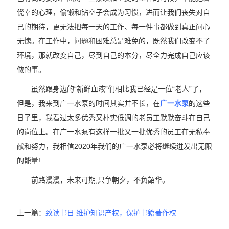
侥幸的心理，偷懒和钻空子会成为习惯，进而让我们丧失对自
己的期待，更无法把每一天的工作、每一件事都做到真正问心
无愧。在工作中，问题和困难总是难免的，既然我们改变不了
环境，那就改变自己，尽到自己的本分，尽全力完成自己应该
做的事。
虽然跟身边的“新鲜血液”们相比我已经是一位“老人”了，
但是，我来到广一水泵的时间其实并不长，在
广一水泵
的这些
日子里，我看过太多优秀又朴实低调的老员工默默奋斗在自己
的岗位上。在广一水泵有这样一批又一批优秀的员工在无私奉
献和努力，我相信2020年我们的广一水泵必将继续迸发出无限
的能量!
前路漫漫，未来可期;只争朝夕，不负韶华。
上一篇：
致读书日:维护知识产权，保护书籍著作权