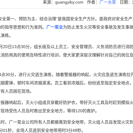
来源：guangyiby.com
作者：
广一水泵
日期：20
全第一、预防为主、综合治理”是我国安全生产方针。是政府对安全生产
动的指导思想和行为准则。
广一泵业
为防止发生火灾等安全事故及发生事
急演练。
20日13点30分，组长级及以上员工、安全管理员、义务消防员进行消
及消防用具的使用及特性进行培训，使大家更深层次理解针对自己的岗位
点30分，进行火灾逃生演练，随着警报器的响起，火灾应急逃生演练拉
燃烟雾弹，顿时车间浓烟滚滚。员工看到浓烟后，纷纷逃至指定安全地点
否有人员困在现场。
器响起后，灭火小组成员穿戴好防护衣，带好灭火工具及时赶到模拟火
将现场受伤人员及时救出至安全地方，等待120的救护。
，广一泵业公司所有人员都撤离到安全地带，灭火组人员自发现火灾到抵
分01秒，全场人员逃到安全地带用时3分48秒。