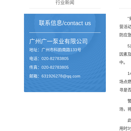
行业新闻
“安
联系信息/contact us
营活
防应
广州
广一泵业
有限公司
5月
地址：广州市科韵南路133号
因素
电话：020-82783805
中。
传真：020-82783805
14
邮箱：631926278@qq.com
场点
寻是
警报
场，
此时
用时3