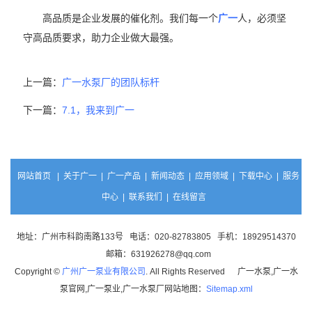
高品质是企业发展的催化剂。我们每一个
广一
人，必须坚
守高品质要求，助力企业做大最强。
上一篇：
广一水泵厂的团队标杆
下一篇：
7.1，我来到广一
网站首页
|
关于广一
|
广一产品
|
新闻动态
|
应用领域
|
下载中心
|
服务
中心
|
联系我们
|
在线留言
地址：广州市科韵南路133号 电话：020-82783805 手机：18929514370
邮箱：631926278@qq.com
Copyright ©
广州广一泵业有限公司
. All Rights Reserved 广一水泵,广一水
泵官网,广一泵业,广一水泵厂网站地图：
Sitemap.xml