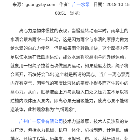
来源：guangyiby.com
作者：
广一水泵
日期：2019-10-15
08:51
浏览：
离心力是物体惯性的表现，当慢速转动雨伞时，雨伞上的
水滴会跟着雨伞一起转动，这是因为雨伞与水滴的摩擦力做为
给水滴的向心力使然。但是如果雨伞转动加快，这个摩擦力不
足以使水滴在做圆周运动，那么水滴将脱离雨伞向外缘运动，
就象用一根绳子拉着石块做圆周运动，如果速度太快，绳子将
会断开，石块将会飞出.这个就是所谓的离心。当广一离心泵壳
内存有空气，因空气的密度比液体的密度小得多而产生较小的
离心力。从而，贮槽液面上方与泵吸入口处之压力差不足以将
贮槽内液体压入泵内，即离心泵无自吸能力，使离心泵不能输
送液体，此种现象称为“气缚现象”。
广州广一泵业有限公司
技术力量雄厚，技术人员涉及的专
业广泛，包括水力机械、机电一体化、机械制造、计算机、给
排水、环境工程等。历年来，承担省、市、区、科研项目，获