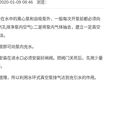
20-01-09 08:46
浏览：
在水中的离心泵和自吸泵外，一般每次开泵前都必须向
孔排净泵内空气);二是将泵内气体抽去，建立一定真空
法。
管即可向泵内充水。
安装在进水口必须安装好闸阀。把阀门关死后，先用少量
作。
道理，所以利用水环式真空泵排气达到充引水的作用。