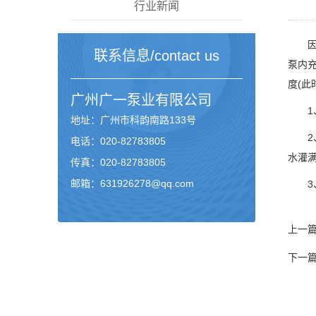
行业新闻
因为
联系信息/contact us
泵内
度(此
广州
广一泵业
有限公司
1、
地址：广州市科韵南路133号
2、
电话：020-82783805
水灌
传真：020-82783805
邮箱：631926278@qq.com
3、
上一
下一