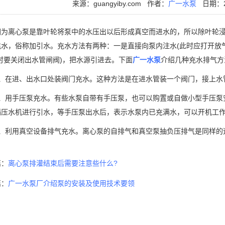
来源：guangyiby.com
作者：
广一水泵
日期：20
离心泵是靠叶轮将泵中的水压出以后形成真空而进水的，所以除叶轮浸
充水，俗称加引水。充水方法有两种：一是直接向泵内注水(此时应打开放气
时要关闭出水管闸阀)，把水源引进去。下面
广一水泵
介绍几种充水排气方
在进、出水口处装阀门充水。这种方法是在进水管装一个阀门，接上水
用手压泵充水。有些水泵自带有手压泵，也可以购置或自做小型手压泵
满压水机进行引水，等手压泵出水后，表示水泵内已充满水，可以开机工
利用真空设备排气充水。离心泵的自排气和真空泵抽负压排气是同样的
篇：
离心泵排灌结束后需要注意些什么?
篇：
广一水泵厂介绍泵的安装及使用技术要领