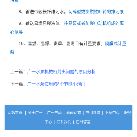
污泵
8、输送带较长纤维污水。
切碎型或撕裂性叶轮的排污泵
9、输送易燃易爆液体。
往复泵或者防爆电动机组成的离
心泵等
10、易燃、易爆、贵重、剧毒且有计量要求。
隔膜式计量
泵
上一篇：
广一水泵机械密封出问题的原因分析
下一篇：
广一水泵使用的8个节能小窍门
网站首页
|
关于广一
|
广一产品
|
新闻动态
|
应用领域
|
下载中心
|
服务
中心
|
联系我们
|
在线留言