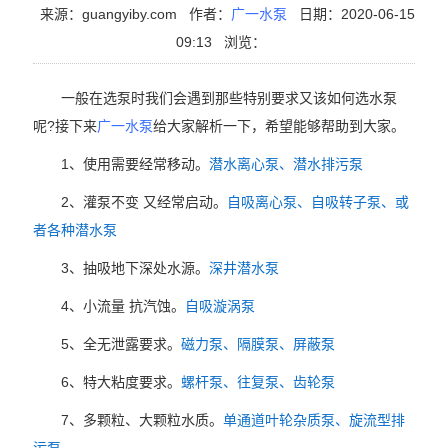
来源：guangyiby.com
作者：
广一水泵
日期：2020-06-15
09:13
浏览：
一般在选泵时我们会遇到那些特别要求又该如何选水泵
呢?接下来
广一水泵
给大家解析一下，希望能够帮助到大家。
1、使用需要经常移动。
潜水离心泵、潜水排污泵
2、灌泵不变 又经常启动。
自吸离心泵、自吸转子泵、或
者各种潜水泵
3、抽吸地下深处水源。
深井潜水泵
4、小流量 抗汽蚀。
自吸漩涡泵
5、全无泄露要求。
磁力泵、隔膜泵、屏蔽泵
6、特大粘度要求。
螺杆泵、往复泵、齿轮泵
7、多颗粒、大颗粒水质。
单通道叶轮杂质泵、旋流型排