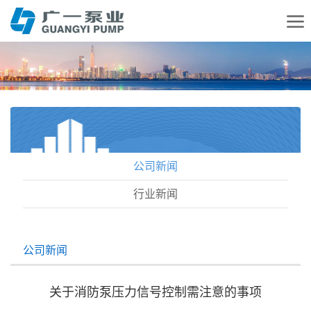
公司新闻
行业新闻
公司新闻
关于消防泵压力信号控制需注意的事项