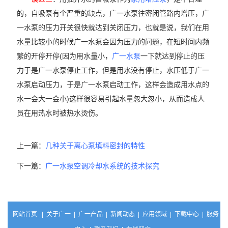
的，自吸泵有个严重的缺点，广一水泵往密闭管路内增压，广
一水泵的压力开关很快就达到关闭压力，也就是说，我们在用
水量比较小的时候广一水泵会因为压力的问题，在短时间内频
繁的开停开停(因为用水量小，
广一水泵
一下就达到停止的压
力于是广一水泵停止工作，但是用水没有停止，水压低于广一
水泵启动压力，于是广一水泵启动工作，这样会造成用水点的
水一会大一会小)这样很容易引起水量忽大忽小，从而造成人
员在用热水时被热水烫伤。
上一篇：
几种关于离心泵填料密封的特性
下一篇：
广一水泵空调冷却水系统的技术探究
网站首页
|
关于广一
|
广一产品
|
新闻动态
|
应用领域
|
下载中心
|
服务