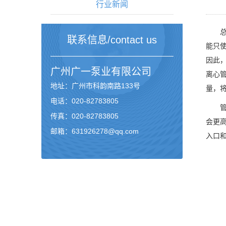
行业新闻
总扬
联系信息/contact us
能只使
因此
广州
广一泵业
有限公司
离心
地址：广州市科韵南路133号
量，
电话：020-82783805
管道
传真：020-82783805
会更
邮箱：631926278@qq.com
入口