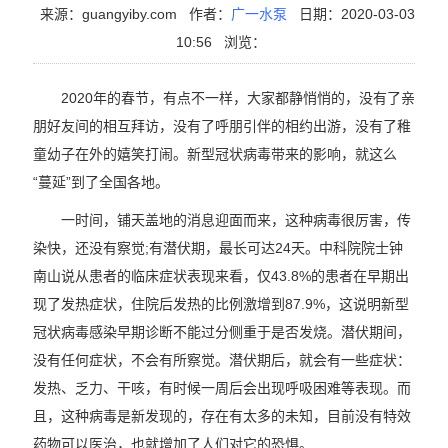
来源：guangyiby.com
作者：
广一水泵
日期：2020-03-03
10:56
浏览：
2020年的春节，有点不一样，大家都静悄悄的，没有了亲
朋好友间的相互拜访，没有了呼朋引伴的相约出游，没有了稚
童幼子在外的嬉笑打闹。新型冠状病毒带来的影响，就这么
“蔓延”到了全国各地。
一时间，铺天盖地的消息迎面而来，这种病毒很厉害，传
染快，还没有察觉;有潜伏期，最长可达24天。中科院院士钟
南山说从患者的临床症状表现来看，仅43.8%的患者在早期出
现了发热症状，住院后发热的比例激增到87.9%，这说明新型
冠状病毒感染早期诊断不能过分侧重于是否发烧。潜伏期间，
没有任何症状，不会有所察觉。潜伏期后，就会有一些症状：
发热、乏力、干咳，有时候一周后会出现呼吸困难等表现。而
且，这种病毒是新发现的，存在有太多的未知，目前没有特效
药物可以医治，也就增加了人们对它的恐惧。