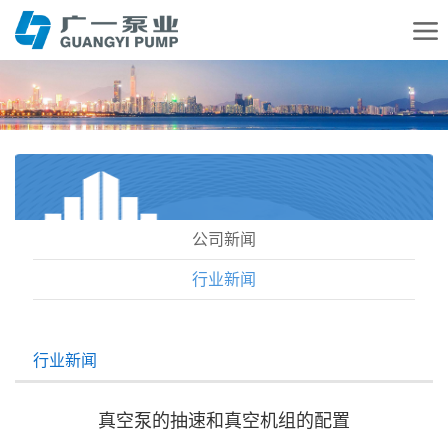
公司新闻
行业新闻
行业新闻
真空泵的抽速和真空机组的配置