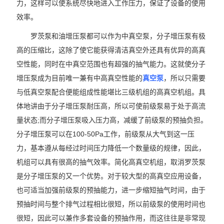
力，这样可以使系统尽快地进入工作压力，保证了设备的使用
效率。
罗茨泵和油增压泵都可以作为中真空泵，分子增压泵有极
高的压缩比，这除了使它能获得清洁真空外还具有优异的高真
空性能，同时在中真空范围也有超强的抽气能力。这就使分子
增压泵成为目前唯一兼有中高真空性能的
真空泵
，所以只需要
与低真空泵配合便能组成性能堪比三级机组的高真空机组。具
体地讲由于分子增压泵耐压高，所以可使前级泵易于处于高流
量状态;而分子增压泵吸入压力高，减缓了前级泵的预抽负担。
分子增压泵可以在100-50Pa工作，前级泵从大气到这一压
力，基本遵从每经过时间压力降低一个数量级的规律，因此，
机组可以具有很高的抽气效率。简化高真空机组，取消罗茨泵
是分子增压泵的又一个优势。对于较大型的高真空应用设备，
也可适当加强前级泵的预抽能力，进一步缩短抽气时间，由于
预抽时间与整个排气过程相比很短，所以前级泵的使用时间也
很短，因此可以兼作多套设备的预抽作用，而这往往是非常现