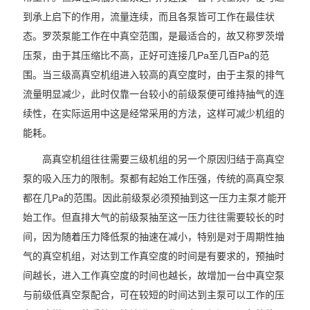
到承上启下的作用，流量连续，而且各泵皆可工作在最佳状
态。罗茨泵能工作在中真空范围，是最适合的，故又称罗茨增
压泵，由于其压缩比不高，正好可连接几Pa至几百Pa的范
围。当三级高真空机组进入较高的真空度时，由于主泵的排气
流量明显减少，此时仅靠一台较小的前级泵便可维持抽气的连
续性，在实际运用中这是经常采用的方法，这样可减少机组的
能耗。
高真空机组往往需要三级机组的另一个原因归结于高真空
泵的吸入压力的限制。泵都有起始工作压强，传统的高真空泵
都在几Pa的范围。因此前级泵必须预抽到这一压力主泵才能开
始工作。但直排大气的前级泵抽至这一压力往往需要较长的时
间，因为随着压力降低泵的抽速在减小，特别是对于周期性抽
气的真空机组，对达到工作真空度的时间是有要求的，预抽时
间越长，进入工作真空度的时间也越长，故增加一台中真空泵
与前级低真空泵配合，可在较短的时间达到主泵可以工作的压