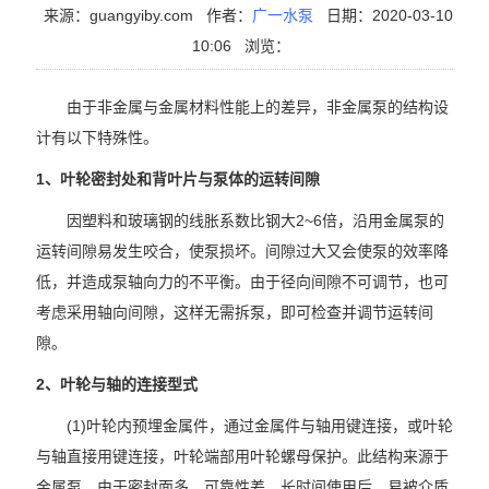
来源：guangyiby.com
作者：
广一水泵
日期：2020-03-10
10:06
浏览：
由于非金属与金属材料性能上的差异，非金属泵的结构设
计有以下特殊性。
1、叶轮密封处和背叶片与泵体的运转间隙
因塑料和玻璃钢的线胀系数比钢大2~6倍，沿用金属泵的
运转间隙易发生咬合，使泵损坏。间隙过大又会使泵的效率降
低，并造成泵轴向力的不平衡。由于径向间隙不可调节，也可
考虑采用轴向间隙，这样无需拆泵，即可检查并调节运转间
隙。
2、叶轮与轴的连接型式
(1)叶轮内预埋金属件，通过金属件与轴用键连接，或叶轮
与轴直接用键连接，叶轮端部用叶轮螺母保护。此结构来源于
金属泵，由于密封面多，可靠性差，长时间使用后，易被介质