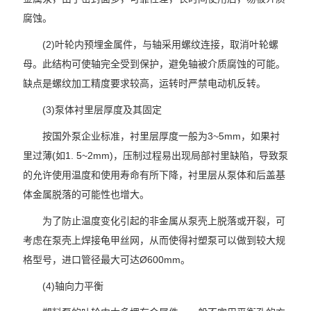
腐蚀。
(2)叶轮内预埋金属件，与轴采用螺纹连接，取消叶轮螺
母。此结构可使轴完全受到保护，避免轴被介质腐蚀的可能。
缺点是螺纹加工精度要求较高，运转时严禁电动机反转。
(3)泵体衬里层厚度及其固定
按国外泵企业标准，衬里层厚度一般为3~5mm，如果衬
里过薄(如1. 5~2mm)，压制过程易出现局部衬里缺陷，导致泵
的允许使用温度和使用寿命有所下降，衬里层从泵体和后盖基
体金属脱落的可能性也增大。
为了防止温度变化引起的非金属从泵壳上脱落或开裂，可
考虑在泵壳上焊接龟甲丝网，从而使得衬塑泵可以做到较大规
格型号，进口管径最大可达Ø600mm。
(4)轴向力平衡