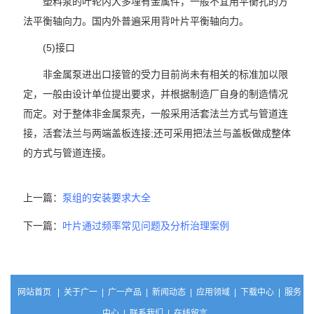
塑料泵的叶轮内大多埋有金属件，一般不宜用平衡孔的方
法平衡轴向力。国内外普遍采用背叶片平衡轴向力。
(5)接口
非金属泵进出口接管的受力目前尚未有相关的标准加以限
定，一般由设计单位提出要求，并根据制造厂自身的制造情况
而定。对于整体非金属泵壳，一般采用活套法兰方式与管道连
接，活套法兰与两端盖板连接;还可采用把法兰与盖板做成整体
的方式与管道连接。
上一篇：
泵组的安装要求大全
下一篇：
叶片通过频率常见问题及分析治理案例
网站首页
|
关于广一
|
广一产品
|
新闻动态
|
应用领域
|
下载中心
|
服务
中心
|
联系我们
|
在线留言