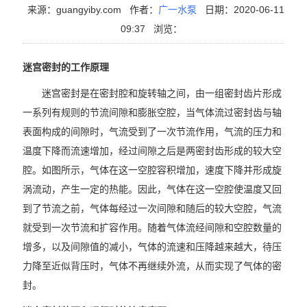
来源：guangyiby.com
作者：
广一水泵
日期：2020-06-11
09:37
浏览：
迷宫密封的工作原理
迷宫密封是在密封腔和旋转轴之间，由一组密封齿片形成
一系列有规则的节流间隙和膨胀空腔，当气体流过密封齿与轴
表面构成的间隙时，气流受到了一次节流作用，气流的压力和
温度下降而流速增加，经过间隙之后是两密封齿形成的较大空
腔。如图所示，气体在这一空腔容积增加，速度下降并形成旋
涡流动，产生一定的热能。因此，气体在这一空腔使温度又回
到了节流之前，气体每经过一次间隙和随后的较大空腔，气流
就受到一次节流和扩容作用。随着气体流经间隙和空腔数量的
增多，以及间隙值的减小，气体的流速和压降越来越大，待压
力降至近似背压时，气体不再继续外流，从而实现了气体的密
封。