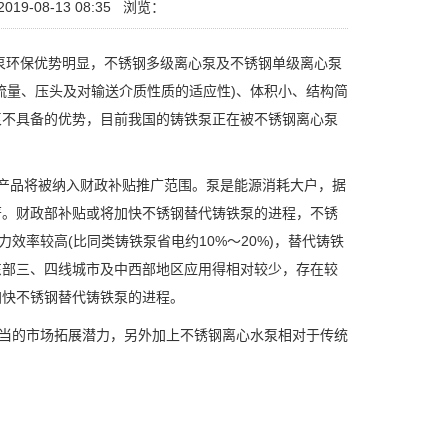
19-08-13 08:35
浏览：
环保优势明显，不锈钢多级离心泵及不锈钢单级离心泵
流量、压头及对输送介质性质的适应性)、体积小、结构简
泵不具备的优势，目前我国的铸铁泵正在被不锈钢离心泵
产品将被纳入财政补贴推广范围。泵是能源消耗大户，据
著。财政部补贴或将加快不锈钢替代铸铁泵的进程，不锈
效率较高(比同类铸铁泵省电约10%～20%)，替代铸铁
东部三、四线城市及中西部地区应用得相对较少，存在较
加快不锈钢替代铸铁泵的进程。
当的市场拓展潜力，另外加上不锈钢离心水泵相对于传统