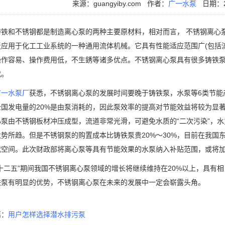
来源：guangyiby.com
作者：
广一水泵
日期：20
和不锈钢都是制造离心泵的两种主要原材料，相对而言， 不锈钢离心泵
泛应用于化工工业系统的一种通用流体机械。它具有性能适应范围广(包括
操作容易、操作费用低，不生銹等诸多优点。不锈钢离心泵具有很多铸铁
代。
广一水泵厂
获悉，不锈钢离心泵的发展时间要晚于铸铁泵，水泵等6类节能
全国发电量的20%是由泵消耗的，因此泵效率的提高对节能效益将较为显
泵由不锈钢板材冲压成型，流道非常光滑，可避免水质的“二次污染”，水力
大势所趋。但是不锈钢泵的购置成本比铸铁泵贵20%～30%，目前在我国
代空间。此次财政部将离心泵等具有节能效果的水泵纳入补贴范围，或将
二五”期间我国不锈钢离心泵领域的增长将继续维持在20%以上，具有相
铁泵有明显的优势，不锈钢离心泵在未来的发展中一定会崭露头角。
篇：
用户怎样选择潜水排污泵