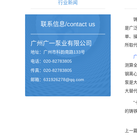
行业新闻
铸铁
联系信息/contact us
是广
单、
广州
广一泵业
有限公司
所取
地址：广州市科韵南路133号
电话：020-82783805
测算
传真：020-82783805
钢离心
邮箱：631926278@qq.com
泵是
大替
“十
的铸
上一