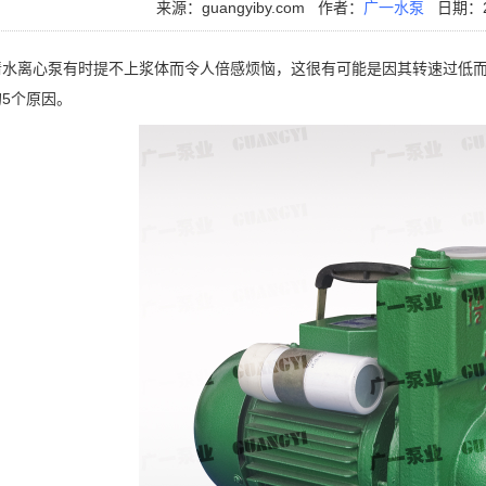
来源：guangyiby.com
作者：
广一水泵
日期：20
离心泵有时提不上浆体而令人倍感烦恼，这很有可能是因其转速过低而
5个原因。