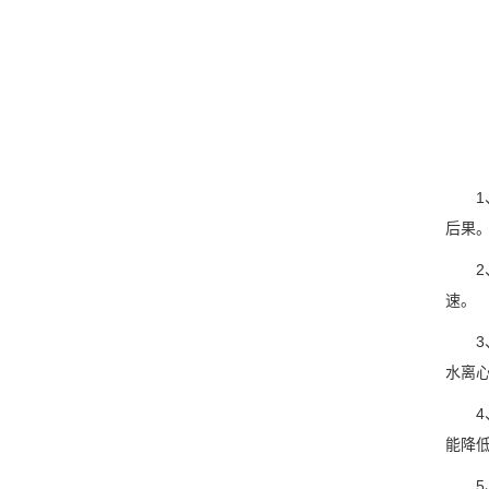
1、
后果
2、
速。
3、
水离
4、
能降
5、