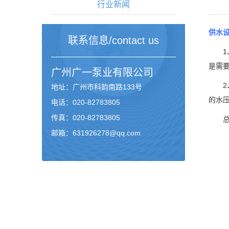
行业新闻
供水
联系信息/contact us
1、
是需
广州
广一泵业
有限公司
2、
地址：广州市科韵南路133号
的水
电话：020-82783805
传真：020-82783805
总结
邮箱：631926278@qq.com