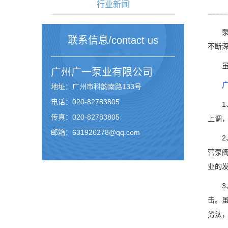
行业新闻
泵阀
联系信息/contact us
不断
虽然
广州
广一泵业
有限公司
地址：广州市科韵南路133号
电话：020-82783805
1、
传真：020-82783805
上调
邮箱：631926278@qq.com
2、
营泵
业的
3、
击。
劣汰