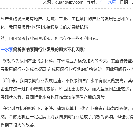
来源：guangyiby.com
作者：
广一水泵
日期：20
产业的发展与房地产、建筑、工业、工程项目的产业的发展息息相关。
深化，我国泵阀行业将引来持续增长的发展新机遇。
，国内泵阀行业前景乐观，但也存在一些不利因素。
广一水泵
简析影响泵阀行业发展的四大不利因素：
钢铁作为泵阀产业的原材料，在环境压力逐渐加大的今天，其亟待转型
，导致泵阀行业的成本提高,造成泵阀行业短期的价格波动。因此泵阀行业
近年来，我国泵阀行业发展迅速，不仅泵阀生产水平有很大的提高，其
阀企业在这一过程中增速比较多，所占比重比较大。而大型泵阀企业较少
发展现状来看，泵阀行业本身也面临着淘汰落后产能的风险。
在金融危机的影响下，钢铁、建筑及其上下游产业来说市场急剧萎缩，
虽然，金融危机在一定程度上对我国泵阀行业造成了消极的影响，但也使
，得到了很大的改善。