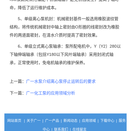
命，降低了运行维护成本。
5、单级离心泵机封：机械密封基件一般选用橡胶波纹管
结构，将传统机械密封中轴上密封由O形圈的线密封改为橡胶
件的两道面密封，在清水介质时提高了密封效果。
6、单级立式离心泵轴承：泵所配电机中，Y〔Y2〕280以
下轴伸端轴承〔包括Y180以下风叶端轴承〕采用封闭式轴
承，正常使用时，免电机轴承的维护保养。
上一篇：
广一水泵介绍离心泵停止运转后的要求
下一篇：
广一化工泵的应用领域分析
网站首页
|
关于广一
|
广一产品
|
新闻动态
|
应用领域
|
下载中心
|
服务
中心
|
联系我们
|
在线留言