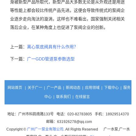
渐被新型产品所取代，新型产品大多数无论是从外观还是用途
等性能上都会较比传统产品先进。这便会导致传统式的泵阀企
业逐步走向淘汰的漩涡，这样也不难看出，国家强制关闭相关
落后企业，在某种角度上也促进了泵阀企业的创新。
上一篇：
离心泵底阀具有什么作用？
下一篇：
广一GDD管道泵参数选型
网站首页
|
关于广一
|
广一产品
|
新闻动态
|
应用领域
|
下载中心
|
服务
中心
|
联系我们
|
在线留言
地址：广州市科韵南路133号 电话：020-82783805 手机：18929514370
邮箱：631926278@qq.com
Copyright ©
广州广一泵业有限公司
. All Rights Reserved 广一水泵,广一水