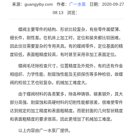
来源：guangyiby.com
作者：
广一水泵
日期：2020-09-27
08:13
浏览：
蝶阀主要零件的结构、形状比较复杂，有些零件属壁薄、
细长件，刚性差。在机床上加工时，定位和装夹都比较困难，
因此往往需要复杂的专用夹具。有的蝶阀零件，定位基面的精
度较低，表面粗糙度较高，有时甚至采用非加工表面定位。
蝶阀毛坯除检查尺寸，位置精度及外观外，有的还有作金
相组织、力学性能、耐腐蚀性能及无损探伤等多种检验，故蝶
阀的检验工艺也较复杂。机械加工难度大。
由于蝶阀材料的各类繁多，除各种铸铁、碳素钢外，其大
部分高强、耐腐蚀和高硬材料的切削性能都很差，很难使零件
达到规定的加工精度和表面粗糙度。而密封面的几何型状精度
和表面粗糙度的要求很高，因此更增加了机械加工难度。
以上内容由广一水泵厂提供。