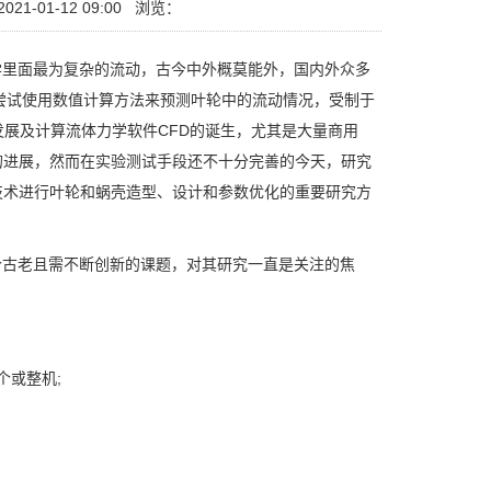
21-01-12 09:00
浏览：
里面最为复杂的流动，古今中外概莫能外，国内外众多
始尝试使用数值计算方法来预测叶轮中的流动情况，受制于
发展及计算流体力学软件CFD的诞生，尤其是大量商用
的进展，然而在实验测试手段还不十分完善的今天，研究
技术进行叶轮和蜗壳造型、设计和参数优化的重要研究方
个古老且需不断创新的课题，对其研究一直是关注的焦
或整机;