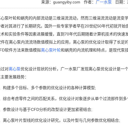
来源：guangyiby.com
作者：
广一水泵
日期：20
泵叶轮和蜗壳的内部流动是三维湍流流动，然而三维湍流流动是流变学
学者对其进行了长期研究。国外一些专家学者早在20世纪50年代初就开
技术和实验条件等因素进展缓慢，直到70年代后期随着计算机技术的快速
D软件在离心泵内流流场数值模拟上的应用，离心泵的优化设计取得了长足
FD软件方法来数值模拟
离心泵叶轮
和蜗壳的内流机理和特点，是现代泵
过对
离心泵
优化设计现状的分析，广一水泵厂发现离心泵优化设计是一
其主要发展趋势：
构建多个目标、多个参数的优化设计的各种计算模型;
综合考虑零件之间的匹配关系，优化设计对象逐步从单个过流部件到多个
参数设计与基于CFD分析的改型设计更加紧密结合;
离心泵叶片型线的优化设计研究，以及叶型与几何参数优化相结合;