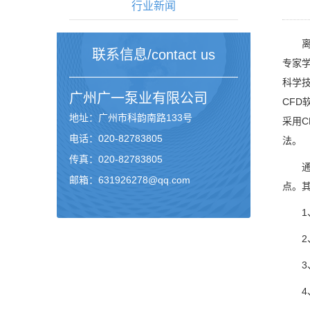
行业新闻
离心
联系信息/contact us
专家
科学
广州
广一泵业
有限公司
CF
地址：广州市科韵南路133号
采用C
电话：020-82783805
法。
传真：020-82783805
通
邮箱：631926278@qq.com
点。
1、
2、
3、
4、