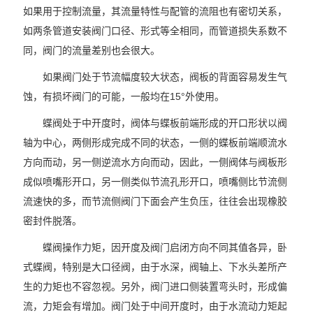
如果用于控制流量，其流量特性与配管的流阻也有密切关系，
如两条管道安装阀门口径、形式等全相同，而管道损失系数不
同，阀门的流量差别也会很大。
如果阀门处于节流幅度较大状态，阀板的背面容易发生气
蚀，有损坏阀门的可能，一般均在15°外使用。
蝶阀处于中开度时，阀体与蝶板前端形成的开口形状以阀
轴为中心，两侧形成完成不同的状态，一侧的蝶板前端顺流水
方向而动，另一侧逆流水方向而动，因此，一侧阀体与阀板形
成似喷嘴形开口，另一侧类似节流孔形开口，喷嘴侧比节流侧
流速快的多，而节流侧阀门下面会产生负压，往往会出现橡胶
密封件脱落。
蝶阀操作力矩，因开度及阀门启闭方向不同其值各异，卧
式蝶阀，特别是大口径阀，由于水深，阀轴上、下水头差所产
生的力矩也不容忽视。另外，阀门进口侧装置弯头时，形成偏
流，力矩会有增加。阀门处于中间开度时，由于水流动力矩起