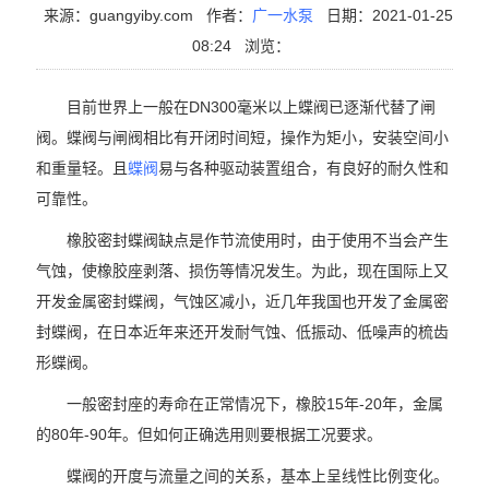
来源：guangyiby.com
作者：
广一水泵
日期：2021-01-25
08:24
浏览：
目前世界上一般在DN300毫米以上蝶阀已逐渐代替了闸
阀。蝶阀与闸阀相比有开闭时间短，操作为矩小，安装空间小
和重量轻。且
蝶阀
易与各种驱动装置组合，有良好的耐久性和
可靠性。
橡胶密封蝶阀缺点是作节流使用时，由于使用不当会产生
气蚀，使橡胶座剥落、损伤等情况发生。为此，现在国际上又
开发金属密封蝶阀，气蚀区减小，近几年我国也开发了金属密
封蝶阀，在日本近年来还开发耐气蚀、低振动、低噪声的梳齿
形蝶阀。
一般密封座的寿命在正常情况下，橡胶15年-20年，金属
的80年-90年。但如何正确选用则要根据工况要求。
蝶阀的开度与流量之间的关系，基本上呈线性比例变化。