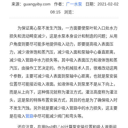
来源：guangyiby.com
作者：
广一水泵
日期：2021-02-02
08:15
浏览：
为保证离心泵不发生汽蚀，一方面要使泵叶轮入口处水力
损失和流动畸变减少，这是水泵本身设计和制造的问题；从用
户角度则要尽可能多地提供吸入动力，即要提高吸入表面压
力，减少液体饱和蒸汽压，减少吸入面和泵轴中心垂直距离，
减少吸入管路中水力损失等。其中吸入表面压力和液体饱和蒸
汽压，由操作工艺决定的。作为机械技术人员，很难改动这两
个参数，主要可减少吸人表面到泵轴中心距离，也就是泵安装
位置尽可能接近吸入液面。如液体吸人到泵里不是从下向上，
而是从上向下，这种情况就称为灌注方式。灌注高度称为灌注
头，这是泵的特殊布置安装方式，其目的也是为了确保吸入时
不发生汽蚀。另外就是要减少吸入管路中的水力损失，这主要
是在吸入
管路
中尽可能减少阀门和弯头等。
还应注意，在用[hs]或[△h]计算泵安装位置和吸人液面间