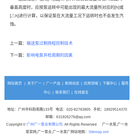
垂直高度时，应按泵运转中可能出现的最大流量所对应的[h]或
[△h]进行计算，以保证泵在大流量工况下运转时也不会发生汽
蚀。
上一篇：
输送泵过剩扬程控制技术
下一篇：
影响电泵井检周期的因素
网站首页
|
关于广一
|
广一产品
|
新闻动态
|
应用领域
|
下载中心
|
服务
中心
|
联系我们
|
在线留言
地址：广州市科韵南路133号 电话：020-82783805 手机：18929514370
邮箱：631926278@qq.com
Copyright ©
广州广一泵业有限公司
. All Rights Reserved 广一水泵,广一水
泵官网,广一泵业,广一水泵厂网站地图：
Sitemap.xml