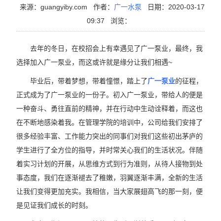
来源：guangyiby.com
作者：
广一水泵
日期：2020-03-17
09:37
浏览：
去年的冬日，在校招会上有幸遇见了广一泵业，最终，我
选择加入广一泵业，而这或许就是缘分让我们相遇~
毕业后，带着梦想，带着憧憬，踏上了
广一泵业
的征程，
正式成为了广一泵业的一份子。初入广一泵业，带给人的便是
一种奋斗、勇往直前的精神，并在行动中生动诠释着，而这也
在不断地感染着我。在管理学院的培训中，公司给我们安排了
很多经验丰富、工作能力突出的同事们对我们这些初出茅庐的
学生进行了全方位的指导，并时常关心我们的生活状况。伴随
着实习计划的开展，从思维方式到行为准则，从待人接物到处
事态度，我们在逐渐褪去了稚嫩，羽翼逐渐丰满，全新的生活
让我们变得更加充实。我相信，当大家展翅高飞的那一刻，便
是见证我们成长的时刻。