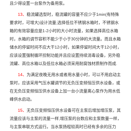
且少得设置一台泵作为备用泵。
13、
稳流罐选型时，稳流罐的容量不应少于1min(有特殊
要求时，可增大)设计流量;选择低位不锈钢水箱时，不锈钢水
箱的有效容量应是1-2小时的大小时流量，如果选择高位水箱
时，水箱的调节容积不能少于小于30分钟的大流量。而且水箱
储水的停留时间不应大干12小时，如果停留时间大干12小时，
应该设置强制循环控制功能并且应设置持续消毒设备，另外稳
流罐、高位水箱以及低位水箱必须采用耐腐蚀材质制作而成.
14、
为满足夜晚无用水或者用水量小时，可以不用启动主
泵时，应该采用气压水罐调节的无负压变频恒压供水设备，或
在无负压变频恒压供水设备上加一台小流量离心泵作为用水低
峰供水启动。
15、
无负压变频恒压供水设备可在主泵后增加增压泵，其
流量应该与主泵的流量一样;增压泵的台数应和主泵数量一样，
与主泵串联方式运行。当水泵扬程较高时已经有多余的压力