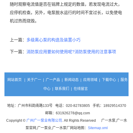
随时观察电流值是否在铭牌上规定的数值，若发现电流过大，
应停机检查。另外，电泵脱水运行的时间不宜过长，以免使电
机过热而烧毁。
上一篇：
多级离心泵的构造及装置小巧
下一篇：
消防泵应用要如何使用呢?消防泵使用的注意事项
网站首页
|
关于广一
|
广一产品
|
新闻动态
|
应用领域
|
下载中心
|
服务
中心
|
联系我们
|
在线留言
地址：广州市科韵南路133号 电话：020-82783805 手机：18929514370
邮箱：631926278@qq.com
Copyright ©
广州广一泵业有限公司
. All Rights Reserved 广一水泵,广一水
泵官网,广一泵业,广一水泵厂网站地图：
Sitemap.xml