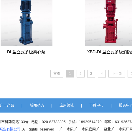
DL型立式多级离心泵
XBD-DL型立式多级消防
首页
1
2
3
4
下一页
广一产品
|
新闻动态
|
应用领域
|
下载中心
|
服务中
科韵南路133号 电话：020-82783805 手机：18929514370 邮箱：631926278
泵业有限公司
. All Rights Reserved 广一水泵,广一水泵官网,广一泵业,广一水泵