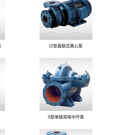
泵
IZ型直联式离心泵
S型单级双吸中开泵