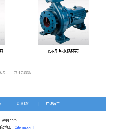
泵
ISR型热水循环泵
末页
共
4
页
33
条
心
|
联系我们
|
在线留言
@qq.com
厂网站地图：
Sitemap.xml